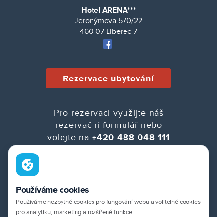
Hotel ARENA***
Jeronýmova 570/22
460 07 Liberec 7
Rezervace ubytování
Pro rezervaci využijte náš
rezervační formulář nebo
volejte na
+420 488 048 111
Provozovatel
Používáme cookies
SFM Liberec s.r.o.
Používáme nezbytné cookies pro fungování webu a volitelné cookies
Jeronýmova 570/22
pro analytiku, marketing a rozšířené funkce.