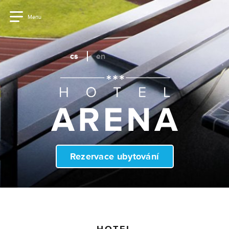
Menu
cs
en
Rezervace ubytování